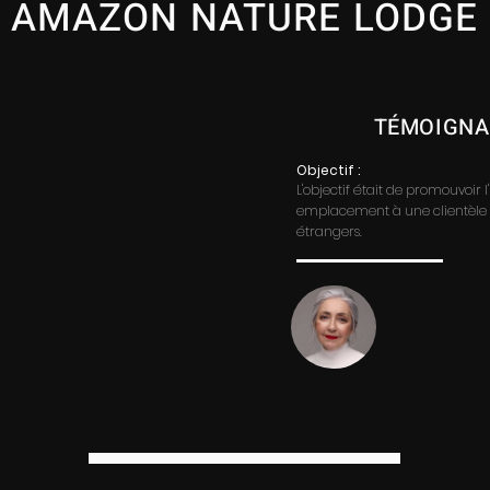
AMAZON NATURE LODGE
TÉMOIGNAG
Objectif :
L'objectif était de promouvoir 
emplacement à une clientèle t
étrangers.