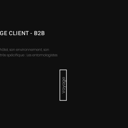
E CLIENT - B2B
l'hôtel, son environnement, son
rès spécifique : Les entomologistes
Voyage