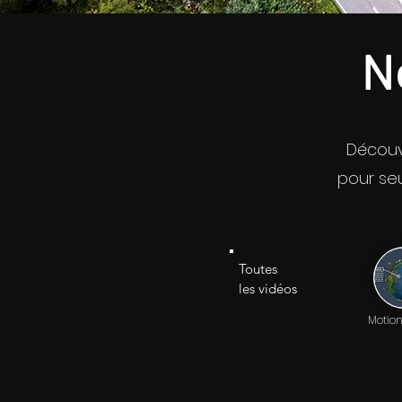
N
Découvr
pour seu
Toutes
les vidéos
Motion