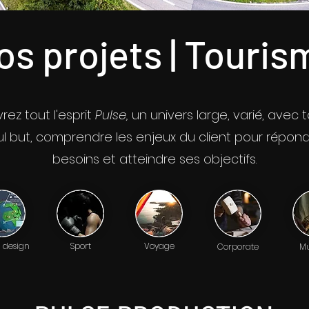
os projets | Touris
ez tout l'esprit
Pulse,
un univers large, varié, avec 
l but, comprendre les enjeux du client pour répon
besoins et atteindre ses objectifs.
 design
Sport
Voyage
Corporate
Mu