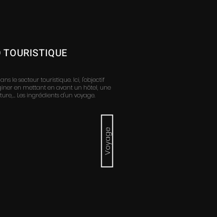
O TOURISTIQUE
s le secteur touristique. Ici, l'objectif
maginer en mettant en avant un hôtel, une
ure,... Les ingrédients d'un voyage.
Voyage