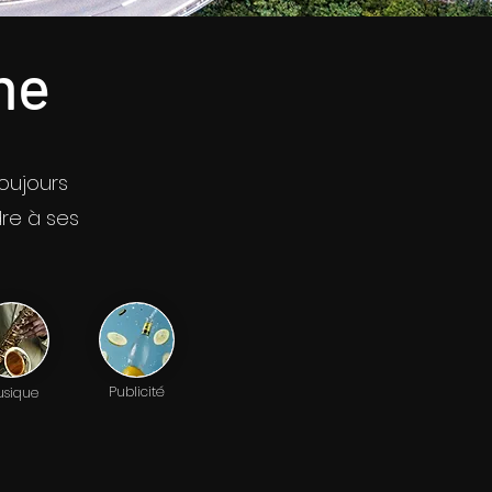
me
toujours
dre à ses
Publicité
sique