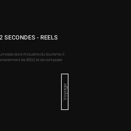
12 SECONDES - REELS
rnable dans l'industrie du tourisme. Il
correctement les REELS et de composer
Voyage