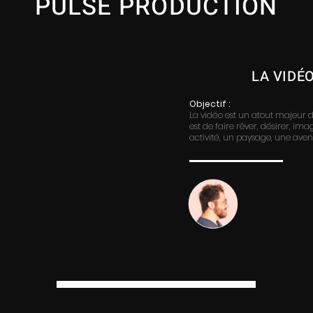
PULSE PRODUCTION
LA VIDÉ
Objectif :
La vidéo est un atout majeur dan
est de faire rêver, désirer, i
activité, un paysage, une avent