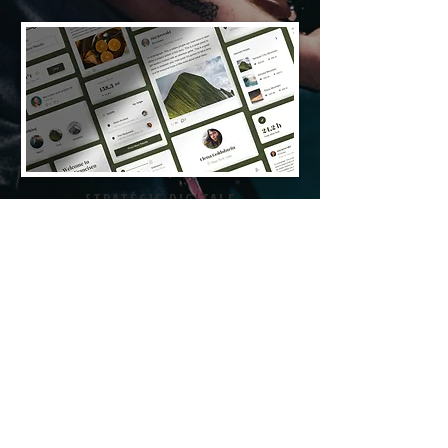
STRATÉGIE DIGITALE
Je veux utiliser la vidéo sur les réseaux
sociaux pour atteindre mes objectifs
et/ou conquérir un nouveau marché
porteur.
On est aussi là